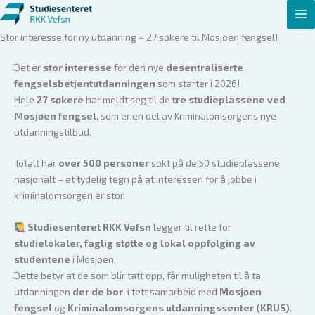
Hopp
rett
Stor interesse for ny utdanning – 27 søkere til Mosjøen fengsel!
til
innholdet
Det er
stor interesse
for den nye
desentraliserte
fengselsbetjentutdanningen
som starter i 2026!
Hele
27 søkere
har meldt seg til de
tre studieplassene ved
Mosjøen fengsel
, som er en del av Kriminalomsorgens nye
utdanningstilbud.
Totalt har
over 500 personer
søkt på de 50 studieplassene
nasjonalt – et tydelig tegn på at interessen for å jobbe i
kriminalomsorgen er stor.
Studiesenteret RKK Vefsn
legger til rette for
studielokaler, faglig støtte og lokal oppfølging av
studentene
i Mosjøen.
Dette betyr at de som blir tatt opp, får muligheten til å ta
utdanningen
der de bor
, i tett samarbeid med
Mosjøen
fengsel
og
Kriminalomsorgens utdanningssenter (KRUS)
.